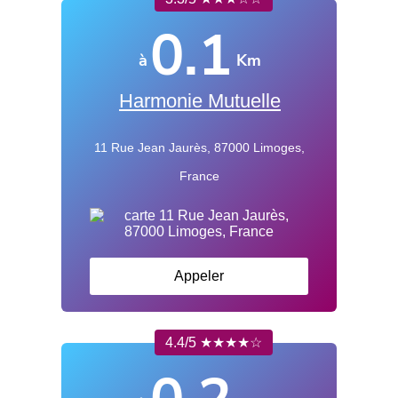
0.1
à
Km
Harmonie Mutuelle
11 Rue Jean Jaurès, 87000 Limoges,
France
Appeler
4.4/5 ★★★★☆