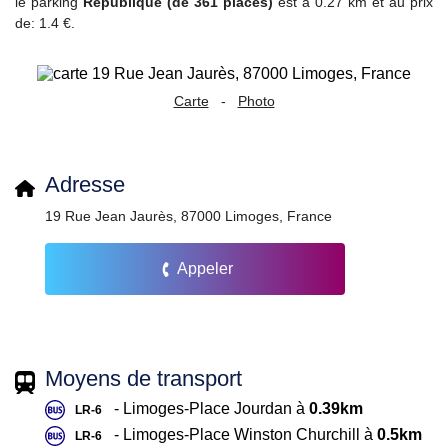
le parking
Republique (de 361 places)
est à 0.27 km et au prix
de: 1.4 €.
Carte
-
Photo
Adresse
19 Rue Jean Jaurès, 87000 Limoges, France
Appeler
Moyens de transport
- Limoges-Place Jourdan à
0.39km
LR-6
- Limoges-Place Winston Churchill à
0.5km
LR-6