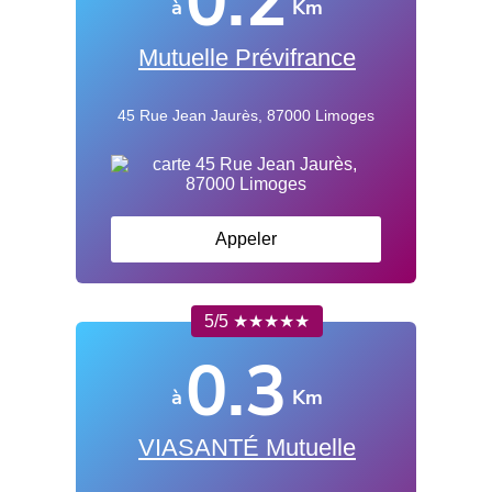
0.2
à
Km
Mutuelle Prévifrance
45 Rue Jean Jaurès, 87000 Limoges
Appeler
5/5 ★★★★★
0.3
à
Km
VIASANTÉ Mutuelle