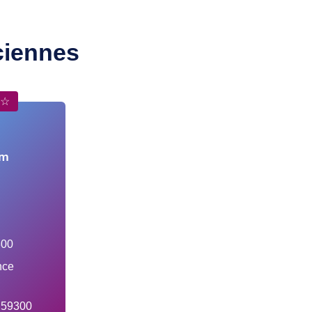
ciennes
☆☆
m
300
nce