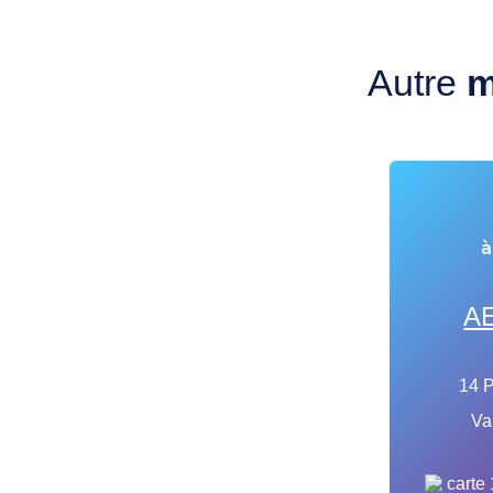
Autre
m
à
AE
14 P
Va