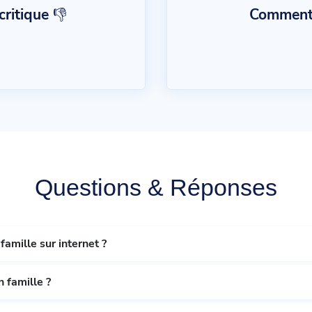
ritique 👎
Commentai
Questions & Réponses
lle just'en famille sur internet ?
lle just'en famille ?