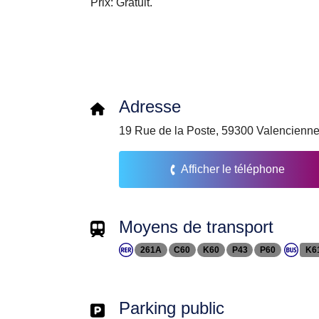
Prix: Gratuit.
Adresse
19 Rue de la Poste, 59300 Valencienne
Afficher le téléphone
Moyens de transport
261A
C60
K60
P43
P60
K6
Parking public