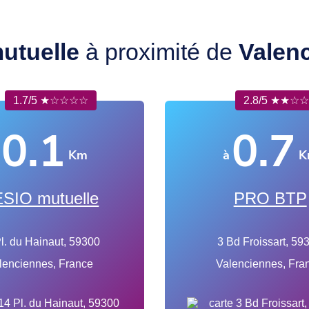
utuelle
à proximité de
Valen
1.7/5 ★☆☆☆☆
2.8/5 ★★☆
0.1
0.7
Km
à
K
SIO mutuelle
PRO BTP
l. du Hainaut, 59300
3 Bd Froissart, 59
lenciennes, France
Valenciennes, Fra