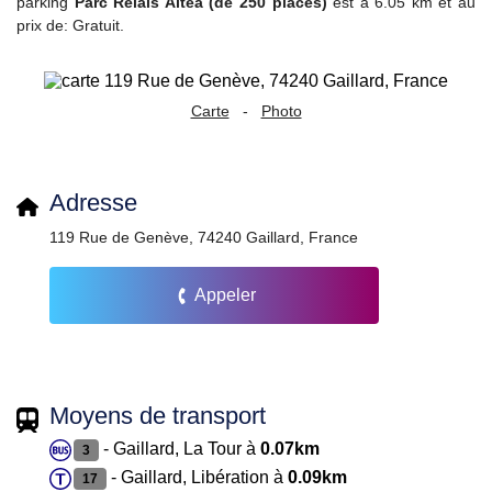
parking
Parc Relais Altea (de 250 places)
est à 6.05 km et au
prix de: Gratuit.
Carte
-
Photo
Adresse
119 Rue de Genève, 74240 Gaillard, France
Appeler
Moyens de transport
- Gaillard, La Tour à
0.07km
3
- Gaillard, Libération à
0.09km
17